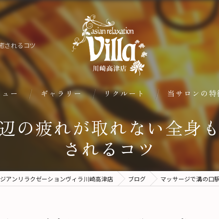
癒されるコツ
ニュー
ギャラリー
リクルート
当サロンの特
辺の疲れが取れない全身
肩こり
されるコツ
腰痛
もみほぐし
ジアンリラクゼーションヴィラ川崎高津店
ブログ
マッサージで溝の口
ボディケア
ヘッド