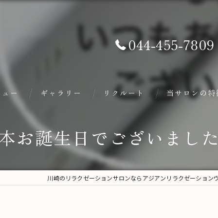
044-455-7809
ニュー
ギャラリー
リクルート
当サロンの特
肩こり
本お誕生日でございました
腰痛
もみほぐし
川崎のリラクゼーションサロンならアジアンリラクゼーション
ボディケア
ヘッド