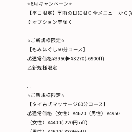
⭐️6月キャンペーン⭐️
【平日限定】☔️雨の日に限り全メニューから(¥20
※オプション等除く
⭐️ご新規様限定⭐️
【もみほぐし60分コース】
💰通常価格¥3960▶¥3270(-6900ff)
乙新規樣限定
. .
⭐️ご新規様限定⭐️
【タイ古式マッサージ60分コース】
💰通常価格（女性）¥4620（男性）¥4950
（女性）¥4400(-220円 off)
（男性）¥4620(-330円off)